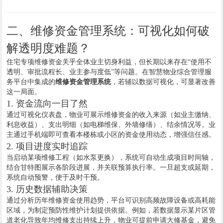
二、维修资金管理系统：可视化如何破
解透明度难题？
住宅专项维修资金关乎全体业主切身利益，但长期以来存在“使用不
透明、审批流程长、业主参与度低”等问题。在智慧物业综合管理服
务平台中集成的
维修资金管理系统
，若辅以数据可视化，可显著改善
这一局面。
1. 资金流向一目了然
通过可视化仪表盘，物业可展示维修资金的收入来源（如业主缴纳、
利息收益）、支出明细（如电梯维保、外墙修缮）、结余情况等。业
主通过手机端即可查看本楼栋或小区的资金使用动态，增强信任感。
2. 项目进度实时追踪
当启动某项维修工程（如水泵更换），系统可自动生成项目时间轴，
结合甘特图展示各阶段进展，并关联预算执行率。一旦超支或延期，
系统自动预警，便于及时干预。
3. 历史数据辅助决策
通过分析历年维修资金使用趋势，平台可识别高频故障设备或高耗能
区域，为制定预防性维护计划提供依据。例如，若数据显示某片区管
道老化导致年均维修支出持续上升，物业可提前申请大修基金，避免