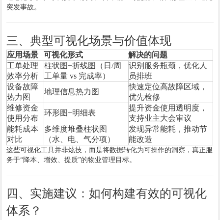
突发事故。
三、典型可视化场景与价值体现
应用场景
可视化形式
解决的问题
工单处理
柱状图+折线图（日/周
识别服务瓶颈，优化人
效率分析
工单量 vs 完成率）
员排班
设备故障
快速定位高故障区域，
地理信息热力图
热力图
优先检修
维修资金
提升资金使用透明度，
环形图+明细表
使用分布
支持业主大会审议
能耗成本
多维度堆叠柱状图
发现异常能耗，推动节
对比
（水、电、气分项）
能改造
这些可视化工具并非炫技，而是将数据转化为可操作的洞察，真正服
务于“降本、增效、提质”的物业管理目标。
四、实施建议：如何构建有效的可视化
体系？