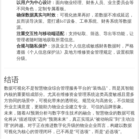
以用户为中心设计
：面向物业经理、财务人员、业主委员会等
不同角色，定制专属看板。
确保数据真实与时效
：可视化效果再好，若数据不准或延迟，
反而误导决策。需打通IoT设备、工单系统、财务系统等数据
源。
注重交互性与移动端适配
：支持钻取、筛选、导出等功能，让
管理者随时随地获取所需信息。
合规与隐私保护
：涉及业主个人信息或敏感财务数据时，严格
遵循《个人信息保护法》及地方维修资金管理规定，设置权限
分级。
结语
数据可视化不是智慧物业综合管理服务平台的“装饰品”，而是其智能
内核的重要组成部分。尤其在维修资金管理系统这类高度敏感且需多
方协同的场景中，可视化带来的透明化、规范化与高效化，不仅能提
升业主满意度，更能助力物业企业建立专业、可信的品牌形象。
未来，随着AI预测分析与数字孪生技术的融合，智慧物业的数据可视
化将从“描述现状”迈向“预测未来”，真正实现从“被动响应”到“主动治
理”的跨越。对于正在推进数字化升级的物业企业而言，构建以数据
可视化为核心的管理闭环，已不再是“可选项”，而是“必选项”。