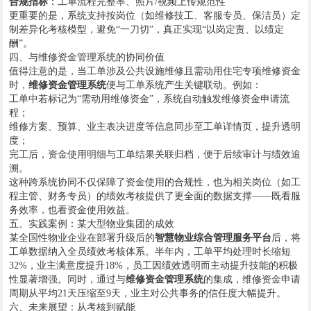
合规指标
：工单流程完整率、照片/视频上传规范性
更重要的是，系统支持按岗位（如维修技工、客服专员、保洁员）定
制差异化考核模型，避免“一刀切”，真正实现“以岗定责、以绩定
酬”。
四、与维修资金管理系统的协同价值
值得注意的是，当工单涉及公共设施维修且需动用住宅专项维修资金
时，
维修资金管理系统
便与工单系统产生关键联动。例如：
工单中若标记为“需动用维修资金”，系统自动触发维修资金申请流
程；
维修方案、预算、业主表决进度等信息同步至工单详情页，提升透明
度；
完工后，资金使用明细与工单结果关联归档，便于后续审计与绩效追
溯。
这种跨系统协同不仅保障了资金使用的合规性，也为相关岗位（如工
程主管、财务专员）的绩效考核提供了更全面的数据支撑——既看服
务效率，也看资金使用效益。
五、实践案例：某大型物业集团的成效
某全国性物业企业在部署升级后的
智慧物业综合管理服务平台
后，将
工单数据纳入全员绩效考核体系。半年内，工单平均处理时长缩短
32%，业主满意度提升18%，员工因绩效透明而主动提升技能的积极
性显著增强。同时，通过与
维修资金管理系统
的集成，维修资金申请
周期从平均21天压缩至9天，业主对公共事务的信任度大幅提升。
六、未来展望：从考核到赋能