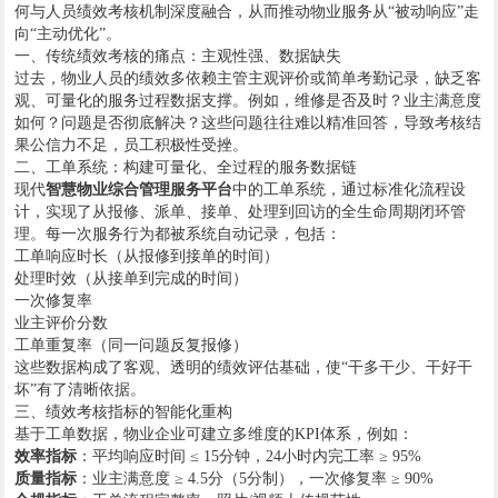
何与人员绩效考核机制深度融合，从而推动物业服务从“被动响应”走
向“主动优化”。
一、传统绩效考核的痛点：主观性强、数据缺失
过去，物业人员的绩效多依赖主管主观评价或简单考勤记录，缺乏客
观、可量化的服务过程数据支撑。例如，维修是否及时？业主满意度
如何？问题是否彻底解决？这些问题往往难以精准回答，导致考核结
果公信力不足，员工积极性受挫。
二、工单系统：构建可量化、全过程的服务数据链
现代
智慧物业综合管理服务平台
中的工单系统，通过标准化流程设
计，实现了从报修、派单、接单、处理到回访的全生命周期闭环管
理。每一次服务行为都被系统自动记录，包括：
工单响应时长（从报修到接单的时间）
处理时效（从接单到完成的时间）
一次修复率
业主评价分数
工单重复率（同一问题反复报修）
这些数据构成了客观、透明的绩效评估基础，使“干多干少、干好干
坏”有了清晰依据。
三、绩效考核指标的智能化重构
基于工单数据，物业企业可建立多维度的KPI体系，例如：
效率指标
：平均响应时间 ≤ 15分钟，24小时内完工率 ≥ 95%
质量指标
：业主满意度 ≥ 4.5分（5分制），一次修复率 ≥ 90%